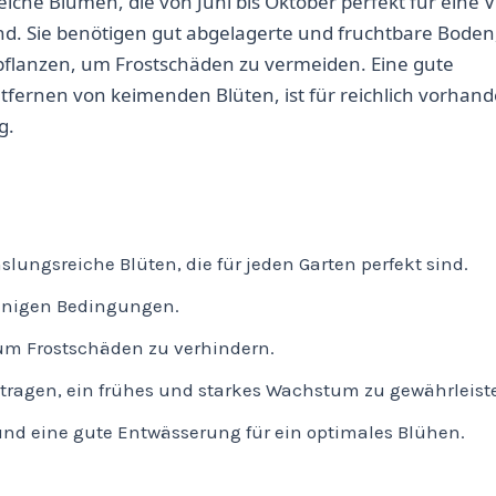
che Blumen, die von Juni bis Oktober perfekt für eine V
d. Sie benötigen gut abgelagerte und fruchtbare Boden
 pflanzen, um Frostschäden zu vermeiden. Eine gute
fernen von keimenden Blüten, ist für reichlich vorhan
g.
lungsreiche Blüten, die für jeden Garten perfekt sind.
nnigen Bedingungen.
um Frostschäden zu verhindern.
itragen, ein frühes und starkes Wachstum zu gewährleist
und eine gute Entwässerung für ein optimales Blühen.