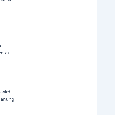
u
zu
um zu
 wird
Planung