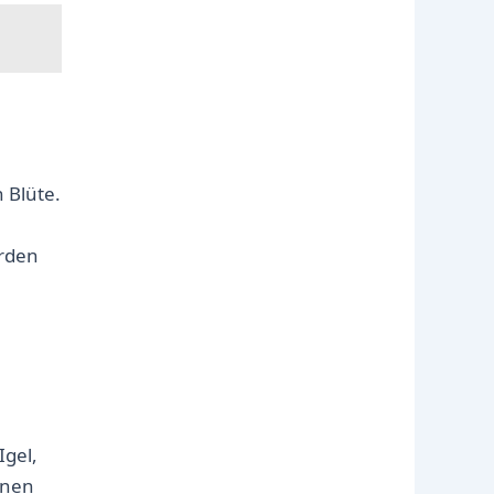
 Blüte.
erden
Igel,
nnen