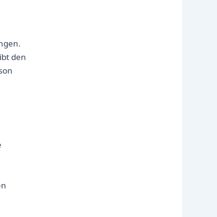
ungen.
ibt den
ison
e
en