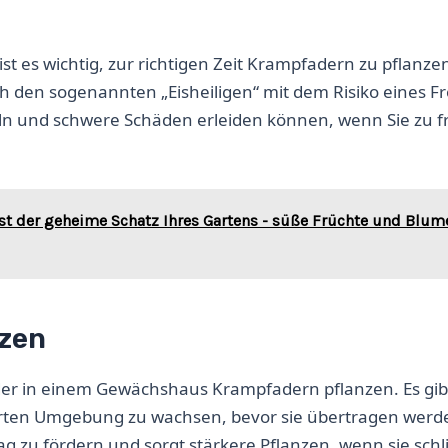
 ist es wichtig, zur richtigen Zeit Krampfadern zu pflanze
ach den sogenannten „Eisheiligen“ mit dem Risiko eines Fr
meln und schwere Schäden erleiden können, wenn Sie zu f
st der geheime Schatz Ihres Gartens - süße Früchte und Blum
nzen
der in einem Gewächshaus Krampfadern pflanzen. Es gib
lierten Umgebung zu wachsen, bevor sie übertragen werd
ag zu fördern und sorgt stärkere Pflanzen, wenn sie schl