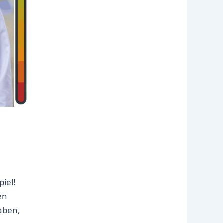
iel!
en
aben,