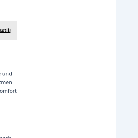
stil!
e und
atmen
komfort
 nach