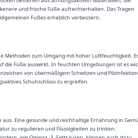
Socken bestehen aus atmungsaktiven Materialien, die
ckenere und frische Füße aufrechterhalten. Das Tragen
allgemeinen Fußes erheblich verbessern.
che Methoden zum Umgang mit hoher Luftfeuchtigkeit. Es
auf die Füße auswirkt. In feuchten Umgebungen ist es wic
nzeichen von übermäßigem Schwitzen und Pilzinfektio
ktives Schuhschloss zu ergreifen.
üße aus. Eine gesunde und reichhaltige Ernährung in Gem
tur zu regulieren und Flüssigkeiten zu trinken.
ördern, wie Omega -3 -Fettsäuren, können auch dazu