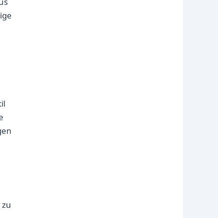
us
ige
il
e
gen
 zu