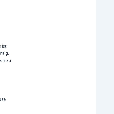
 ist
htig,
nen zu
üse