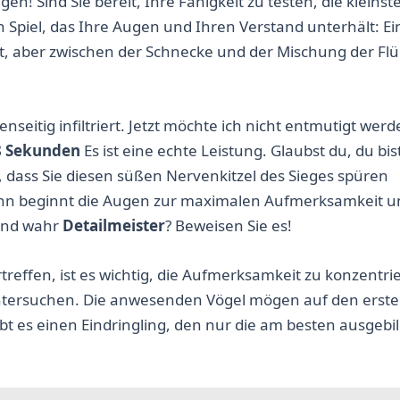
n! Sind Sie bereit, Ihre Fähigkeit zu testen, die kleinst
in Spiel, das Ihre Augen und Ihren Verstand unterhält: Ei
, aber zwischen der Schnecke und der Mischung der Flüg
enseitig infiltriert. Jetzt möchte ich nicht entmutigt werd
8 Sekunden
Es ist eine echte Leistung. Glaubst du, du bis
 dass Sie diesen süßen Nervenkitzel des Sieges spüren
ann beginnt die Augen zur maximalen Aufmerksamkeit u
sind wahr
Detailmeister
? Beweisen Sie es!
reffen, ist es wichtig, die Aufmerksamkeit zu konzentri
 untersuchen. Die anwesenden Vögel mögen auf den erste
bt es einen Eindringling, den nur die am besten ausgebi