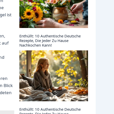
en
ne
el ist
en,
Enthüllt: 10 Authentische Deutsche
Rezepte, Die Jeder Zu Hause
t auf
Nachkochen Kann!
nd
eren
n Blick
ldeten
Enthüllt: 10 Authentische Deutsche
Rezepte, Die Jeder Zu Hause