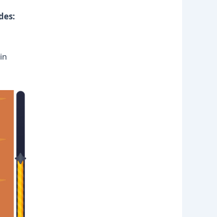
des:
in