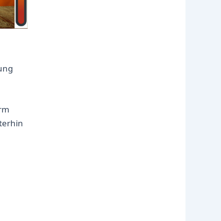
gung
orm
terhin