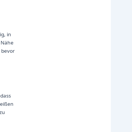
g, in
r Nähe
, bevor
 dass
heißen
 zu