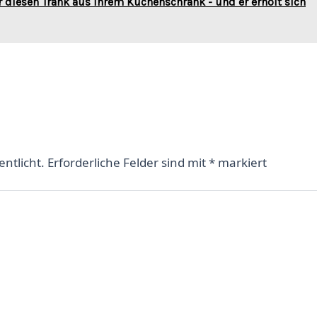
r diesen Trank aus Ihrem Küchenschrank - und er erholt sich
entlicht.
Erforderliche Felder sind mit
*
markiert