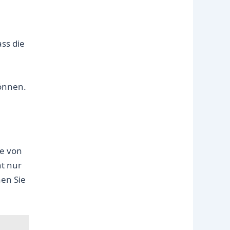
ass die
können.
le von
t nur
en Sie