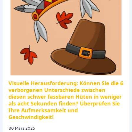
Visuelle Herausforderung: Können Sie die 6
verborgenen Unterschiede zwischen
diesen schwer fassbaren Hüten in weniger
als acht Sekunden finden? Überprüfen Sie
Ihre Aufmerksamkeit und
Geschwindigkeit!
30 März 2025