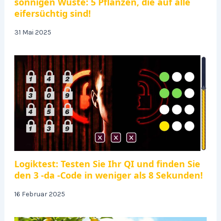
sonnigen Wüste: 5 Pflanzen, die auf alle
eifersüchtig sind!
31 Mai 2025
Logiktest: Testen Sie Ihr QI und finden Sie
den 3 -da -Code in weniger als 8 Sekunden!
16 Februar 2025