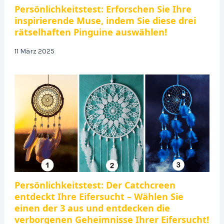
Persönlichkeitstest: Erforschen Sie Ihre
inspirierende Muse, indem Sie diese drei
rätselhaften Pinguine auswählen!
11 März 2025
Persönlichkeitstest: Der Catchcreen
entdeckt Ihre Eifersucht – Wählen Sie
einen der 3 aus und entdecken die
verborgenen Geheimnisse Ihrer Eifersucht!